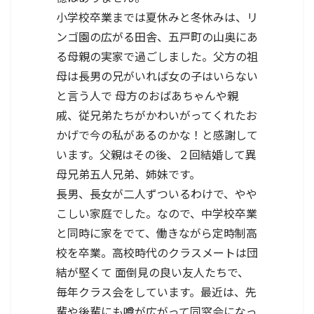
小学校卒業までは夏休みと冬休みは、リ
ンゴ園の広がる田舎、五戸町の山奥にあ
る母親の実家で過ごしました。父方の祖
母は長男の兄がいれば女の子はいらない
と言う人で 母方のおばあちゃんや親
戚、従兄弟たちがかわいがってくれたお
かげで今の私があるのかな！と感謝して
います。父親はその後、２回結婚して異
母兄弟五人兄弟、姉妹です。
長男、長女が二人ずついるわけで、やや
こしい家庭でした。なので、中学校卒業
と同時に家をでて、働きながら定時制高
校を卒業。高校時代のクラスメートは団
結が堅くて 面倒見の良い友人たちで、
毎年クラス会をしています。最近は、先
輩や後輩にも噂が広がって同窓会になっ