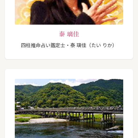
泰 璃佳
四柱推命占い鑑定士・泰 璃佳（たい りか）